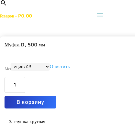
Товаров
-
₽
0.00
Муфта D, 500 мм
Очистить
Металл
Количество
товара
Муфта
D,
500
мм
В корзину
Заглушка круглая