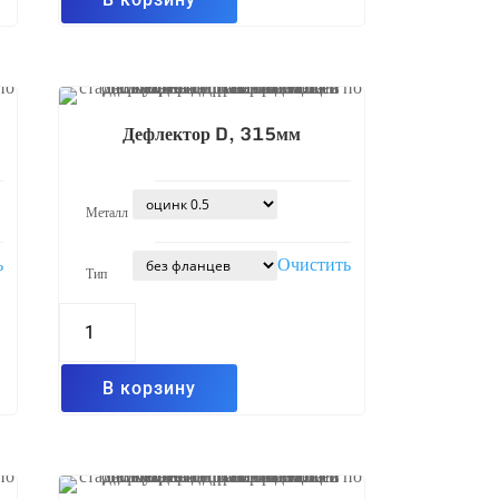
Дефлектор D, 315мм
Металл
ь
Очистить
Тип
Количество
товара
Дефлектор
D,
315мм
В корзину