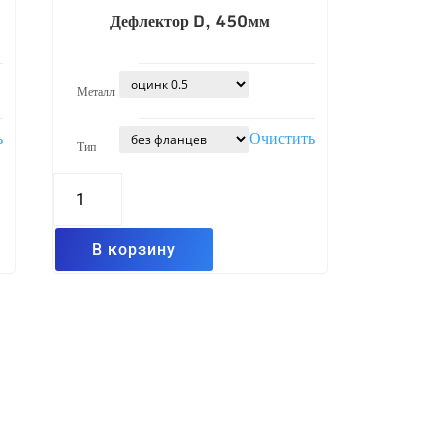
Дефлектор D, 450мм
Металл
ь
Очистить
Тип
Количество
товара
Дефлектор
D,
450мм
В корзину