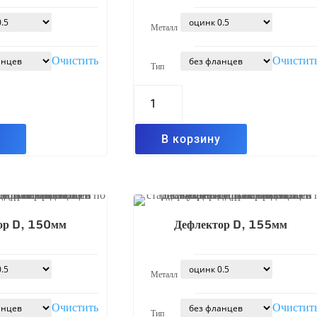
Металл
Очистить
Очистит
Тип
Количество
товара
Дефлектор
D,
125мм
у
В корзину
ор D, 150мм
Дефлектор D, 155мм
Металл
Очистить
Очистит
Тип