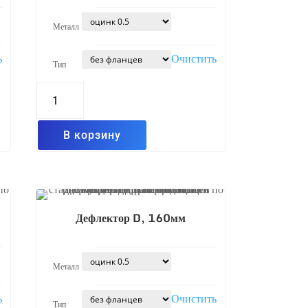
Металл
ь
Очистить
Тип
Количество
товара
Дефлектор
D,
140мм
В корзину
Дефлектор D, 160мм
Металл
ь
Очистить
Тип