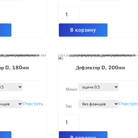
Количество
товара
Дефлектор
D,
155мм
у
В корзину
ор D, 180мм
Дефлектор D, 200мм
Металл
Очистить
Очистит
Тип
Количество
товара
Дефлектор
D,
200мм
у
В корзину