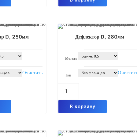
ор D, 250мм
Дефлектор D, 280мм
Металл
Очистить
Очистит
Тип
Количество
товара
Дефлектор
D,
280мм
у
В корзину