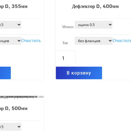
ор D, 355мм
Дефлектор D, 400мм
Металл
Очистить
Очистит
Тип
Количество
товара
Дефлектор
D,
400мм
у
В корзину
ор D, 500мм