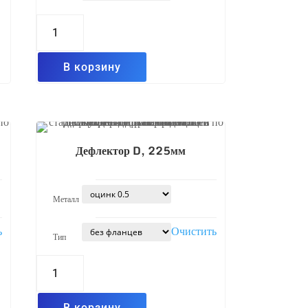
Количество
товара
Дефлектор
D,
160мм
В корзину
Дефлектор D, 225мм
Металл
ь
Очистить
Тип
Количество
товара
Дефлектор
D,
225мм
В корзину