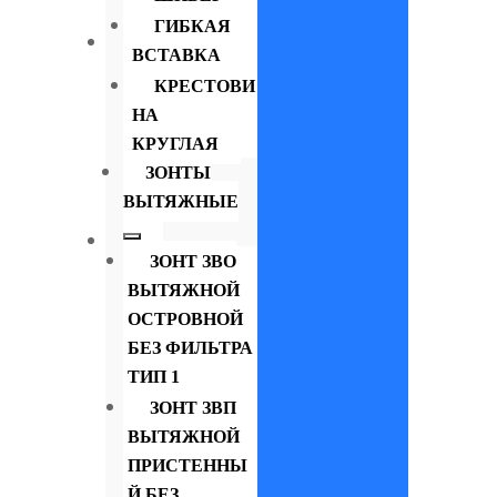
ГИБКАЯ
Шумоглушители для
ВСТАВКА
вентиляции
КРЕСТОВИ
Шумоглушитель круглый
НА
Шумоглушитель трубчатый
КРУГЛАЯ
Шумоглушитель
ЗОНТЫ
пластинчатый
ВЫТЯЖНЫЕ
Вставки, вкладыши для урн
ЗОНТ ЗВО
Урны уличные, ведра
ВЫТЯЖНОЙ
ОСТРОВНОЙ
БЕЗ ФИЛЬТРА
ТИП 1
ЗОНТ ЗВП
ВЫТЯЖНОЙ
ПРИСТЕННЫ
Й БЕЗ