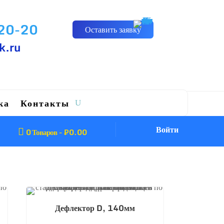
-20-20
Оставить заявку
k.ru
ка
Контакты
Войти

0 Товаров
-
₽
0.00
Дефлектор D, 140мм