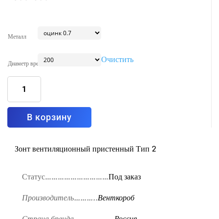
Металл
Очистить
Диаметр врезки
Количество
товара
Зонт
вытяжной
пристенный
без
фильтра
В корзину
Тип2
2300x600
Зонт вентиляционный пристенный Тип 2
Статус…………………………
Под заказ
Производитель………..
Венткороб
Страна бренда……………….
Россия