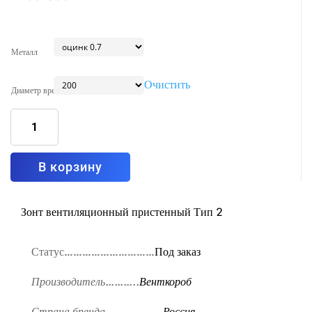
Металл
Очистить
Диаметр врезки
Количество
товара
Зонт
вытяжной
пристенный
без
фильтра
В корзину
Тип2
1700x800
Зонт вентиляционный пристенный Тип 2
Статус…………………………
Под заказ
Производитель………..
Венткороб
Страна бренда……………….
Россия