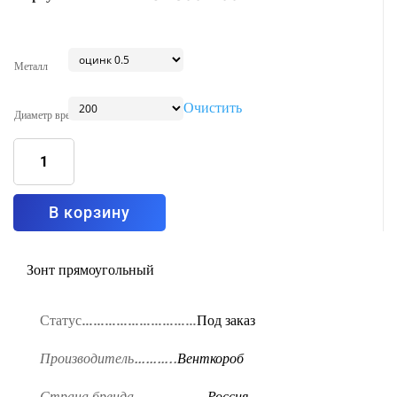
Металл
Очистить
Диаметр врезки
Количество
товара
Зонт
прямоугольный
вытяжной
островной
с
В корзину
фильтром-
жироуловителем
Тип6
1300x700
Зонт прямоугольный
Статус…………………………
Под заказ
Производитель………..
Венткороб
Страна бренда……………….
Россия