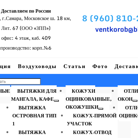
Доставляем по России
8 (960) 810
г.Самара, Московское ш. 18 км,
ventkorob@b
Лит. 67 (ООО «ЗПП»)
офис: 4 этаж, каб. 409
производство: корп.№6
ция
Воздуховоды
Статьи
Фото
Достав
НЫЕ
ВЫТЯЖКИ ДЛЯ
КОЖУХИ
ОТЛИ
МАНГАЛА, КАФЕ
ОЦИНКОВАННЫЕ,
ОКОН
ОКОЖУШКИ
ВЫТЯЖКА
ОТЛ
ОСТРОВНАЯ ТИП
КОЖУХ-ПРЯМОЙ
ОЦИНК
Заглушка D, 500 мм
1
УЧАСТОК
ВЫТЯЖКА
КОЖУХ-ОТВОД