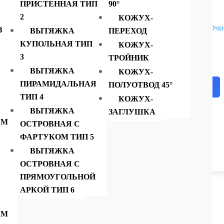
Металл
ПРИСТЕННАЯ ТИП
90°
2
КОЖУХ-
Очи
З
ВЫТЯЖКА
ПЕРЕХОД
Тип
КУПОЛЬНАЯ ТИП
КОЖУХ-
Количество
товара
3
ТРОЙНИК
Заглушка
D,
500
ВЫТЯЖКА
КОЖУХ-
мм
ПИРАМИДАЛЬНАЯ
ПОЛУОТВОД 45°
В корзину
ТИП 4
КОЖУХ-
ВЫТЯЖКА
ЗАГЛУШКА
ЕМ
ОСТРОВНАЯ С
ФАРТУКОМ ТИП 5
ВЫТЯЖКА
ОСТРОВНАЯ С
ПРЯМОУГОЛЬНОЙ
АРКОЙ ТИП 6
ЕМ