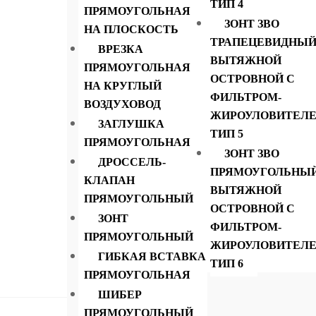
ТИП 4
Описание заглушка круг
ПРЯМОУГОЛЬНАЯ
ЗОНТ ЗВО
НА ПЛОСКОСТЬ
ТРАПЕЦЕВИДНЫ
Диаметр ………………………….500 мм
ВРЕЗКА
ВЫТЯЖНОЙ
ПРЯМОУГОЛЬНАЯ
Тип………………………..на фланцах, без фланц
ОСТРОВНОЙ С
НА КРУГЛЫЙ
Заглушка -это фасонная часть воздуховода; 
ФИЛЬТРОМ-
ВОЗДУХОВОД
поток воздуха и защищает от попадания гря
ЖИРОУЛОВИТЕЛ
ЗАГЛУШКА
зависимости от диаметра L=50 мм.
ТИП 5
ПРЯМОУГОЛЬНАЯ
ЗОНТ ЗВО
ДРОССЕЛЬ-
ПРЯМОУГОЛЬНЫ
КЛАПАН
ВЫТЯЖНОЙ
ПРЯМОУГОЛЬНЫЙ
ОСТРОВНОЙ С
ЗОНТ
ФИЛЬТРОМ-
ПРЯМОУГОЛЬНЫЙ
ЖИРОУЛОВИТЕЛ
ГИБКАЯ ВСТАВКА
ТИП 6
ПРЯМОУГОЛЬНАЯ
ШИБЕР
Главная
П
ПРЯМОУГОЛЬНЫЙ