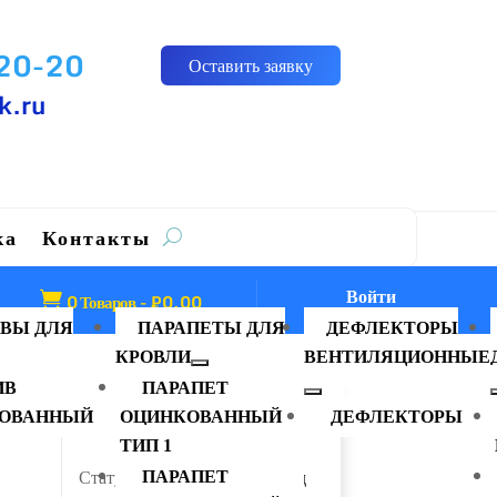
-20-20
Оставить заявку
k.ru
ка
Контакты
Войти

0 Товаров
-
₽
0.00
ВЫ ДЛЯ
ПАРАПЕТЫ ДЛЯ
ДЕФЛЕКТОРЫ
КРОВЛИ
ВЕНТИЛЯЦИОННЫЕ
ИВ
ПАРАПЕТ
ОВАННЫЙ
ОЦИНКОВАННЫЙ
ДЕФЛЕКТОРЫ
Заглушка круглая
ТИП 1
Статус…………………………
Под
ПАРАПЕТ