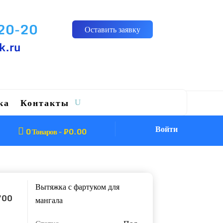
-20-20
Оставить заявку
k.ru
ка
Контакты
Войти

0 Товаров
-
₽
0.00
Вытяжка с фартуком для
700
мангала