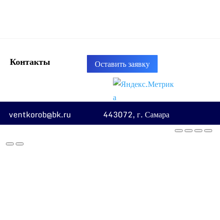
Контакты
Оставить заявку
ventkorob@bk.ru
443072, г. Самара