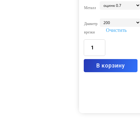
Металл
Диаметр
Очистить
врезки
Количество
товара
Вытяжка
островная
с
фартуком
Тип5
В корзину
1700x700