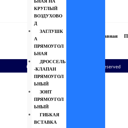
ЬНАЯ НА
КРУГЛЫЙ
ВОЗДУХОВО
Д
ЗАГЛУШК
Главная
П
А
ПРЯМОУГОЛ
ЬНАЯ
ДРОССЕЛЬ
Copyright © 2022 Itour. All rights reserved
-КЛАПАН
ПРЯМОУГОЛ
ЬНЫЙ
ЗОНТ
ПРЯМОУГОЛ
ЬНЫЙ
ГИБКАЯ
ВСТАВКА