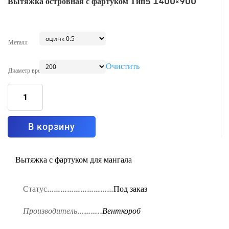
Вытяжка островная с фартуком Тип5 1400×900
Металл
Очистить
Диаметр врезки
Количество
товара
Вытяжка
островная
с
фартуком
Тип5
В корзину
1400x900
Вытяжка с фартуком для мангала
Статус…………………………
Под заказ
Производитель………..
Венткороб