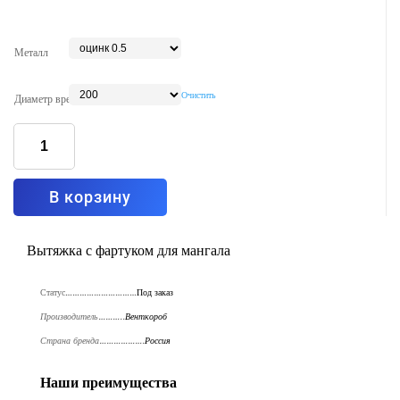
Металл
Очистить
Диаметр врезки
Количество
товара
Вытяжка
островная
с
фартуком
Тип5
В корзину
1200x700
Вытяжка с фартуком для мангала
Статус…………………………
Под заказ
Производитель………..
Венткороб
Страна бренда……………….
Россия
Наши преимущества