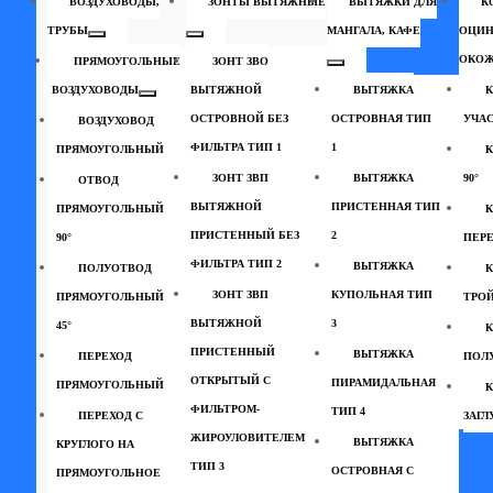
ВОЗДУХОВОДЫ,
ЗОНТЫ ВЫТЯЖНЫЕ
ВЫТЯЖКИ ДЛЯ
К
ТРУБЫ
МАНГАЛА, КАФЕ
ОЦИН
ОКО
ПРЯМОУГОЛЬНЫЕ
ЗОНТ ЗВО
ВОЗДУХОВОДЫ
ВЫТЯЖНОЙ
ВЫТЯЖКА
ОСТРОВНОЙ БЕЗ
ОСТРОВНАЯ ТИП
УЧА
ВОЗДУХОВОД
ФИЛЬТРА ТИП 1
1
ПРЯМОУГОЛЬНЫЙ
ЗОНТ ЗВП
ВЫТЯЖКА
90°
ОТВОД
ВЫТЯЖНОЙ
ПРИСТЕННАЯ ТИП
ПРЯМОУГОЛЬНЫЙ
К
ПРИСТЕННЫЙ БЕЗ
2
90°
ПЕР
ФИЛЬТРА ТИП 2
ВЫТЯЖКА
ПОЛУОТВОД
К
ЗОНТ ЗВП
КУПОЛЬНАЯ ТИП
ПРЯМОУГОЛЬНЫЙ
ТРО
ВЫТЯЖНОЙ
3
45°
К
ПРИСТЕННЫЙ
ВЫТЯЖКА
ПЕРЕХОД
ПОЛУ
ОТКРЫТЫЙ С
ПИРАМИДАЛЬНАЯ
ПРЯМОУГОЛЬНЫЙ
К
ФИЛЬТРОМ-
ТИП 4
ПЕРЕХОД С
ЗАГ
ЖИРОУЛОВИТЕЛЕМ
ВЫТЯЖКА
КРУГЛОГО НА
ТИП 3
ОСТРОВНАЯ С
ПРЯМОУГОЛЬНОЕ