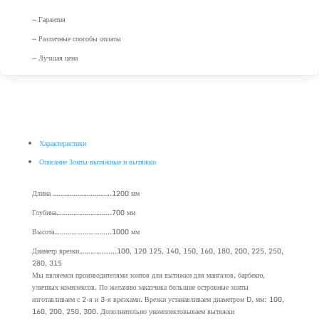
— Гарантия
— Различные способы оплаты
— Лучшая цена
Характеристики
Описание Зонты вытяжные и вытяжки
Длина ………………………….1200 мм
Глубина………………………..700 мм
Высота………………………...1000 мм
Диаметр врезки………….......100, 120 125, 140, 150, 160, 180, 200, 225, 250,
280, 315
Мы являемся производителями зонтов для вытяжки для мангалов, барбекю,
уличных комплексов. По желанию заказчика большие островные зонты
изготавливаем с 2-я и 3-я врезками. Врезки устанавливаем диаметром D, мм: 100,
160, 200, 250, 300. Дополнительно укомплектовываем вытяжки