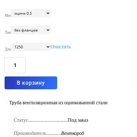
Металл
Тип
Очистить
Длина
Количество
товара
Воздуховод
круглый
прямошовный
D,
400
В корзину
мм
Труба вентиляционная из оцинкованной стали
Статус…………………………
Под заказ
Производитель………..
Венткороб