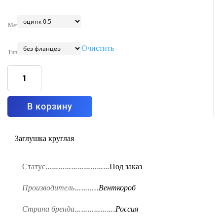
Металл
Очистить
Тип
Количество
товара
Шибер
D,
225
мм
В корзину
Заглушка круглая
Статус…………………………
Под заказ
Производитель………..
Венткороб
Страна бренда……………….
Россия