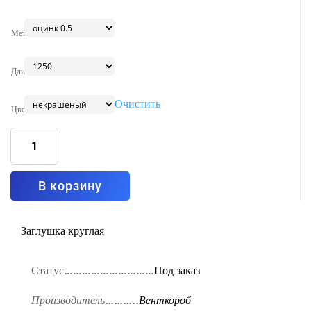
Металл
Длина
Очистить
Цвет
Количество
товара
Отлив
оцинкованный
A=210
мм
В корзину
Заглушка круглая
Статус…………………………
Под заказ
Производитель………..
Венткороб