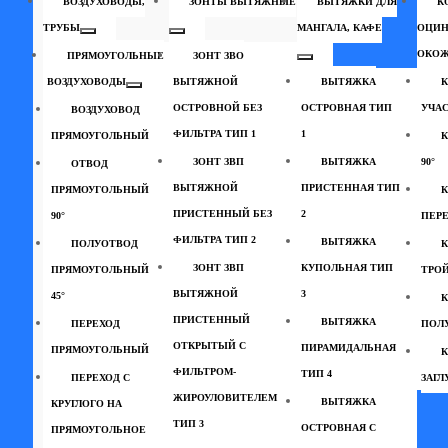
ВОЗДУХОВОДЫ,
ЗОНТЫ ВЫТЯЖНЫЕ
ВЫТЯЖКИ ДЛЯ
К
ТРУБЫ
МАНГАЛА, КАФЕ
ОЦИН
ОКО
ПРЯМОУГОЛЬНЫЕ
ЗОНТ ЗВО
ВОЗДУХОВОДЫ
ВЫТЯЖНОЙ
ВЫТЯЖКА
ОСТРОВНОЙ БЕЗ
ОСТРОВНАЯ ТИП
УЧА
ВОЗДУХОВОД
ФИЛЬТРА ТИП 1
1
ПРЯМОУГОЛЬНЫЙ
ЗОНТ ЗВП
ВЫТЯЖКА
90°
ОТВОД
ВЫТЯЖНОЙ
ПРИСТЕННАЯ ТИП
ПРЯМОУГОЛЬНЫЙ
К
ПРИСТЕННЫЙ БЕЗ
2
90°
ПЕР
ФИЛЬТРА ТИП 2
ВЫТЯЖКА
ПОЛУОТВОД
К
ЗОНТ ЗВП
КУПОЛЬНАЯ ТИП
ПРЯМОУГОЛЬНЫЙ
ТРО
ВЫТЯЖНОЙ
3
45°
К
ПРИСТЕННЫЙ
ВЫТЯЖКА
ПЕРЕХОД
ПОЛУ
ОТКРЫТЫЙ С
ПИРАМИДАЛЬНАЯ
ПРЯМОУГОЛЬНЫЙ
К
ФИЛЬТРОМ-
ТИП 4
ПЕРЕХОД С
ЗАГ
ЖИРОУЛОВИТЕЛЕМ
ВЫТЯЖКА
КРУГЛОГО НА
ТИП 3
ОСТРОВНАЯ С
ПРЯМОУГОЛЬНОЕ