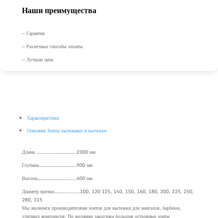
Наши преимущества
— Гарантия
— Различные способы оплаты
— Лучшая цена
Характеристики
Описание Зонты вытяжные и вытяжки
Длина ………………………….2300 мм
Глубина………………………..900 мм
Высота………………………...400 мм
Диаметр врезки………….......100, 120 125, 140, 150, 160, 180, 200, 225, 250,
280, 315
Мы являемся производителями зонтов для вытяжки для мангалов, барбекю,
уличных комплексов. По желанию заказчика большие островные зонты