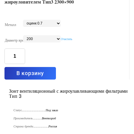
жироуловителем Тип3 2300×900
Металл
Очистить
Диаметр врезки
Количество
товара
Зонт
вытяжной
пристенный
открытый
с
В корзину
фильтром-
жироуловителем
Тип3
2300x900
Зонт вентиляционный с жироулавливающими фильтрами
Тип 3
Статус…………………………
Под заказ
Производитель………..
Венткороб
Страна бренда……………….
Россия