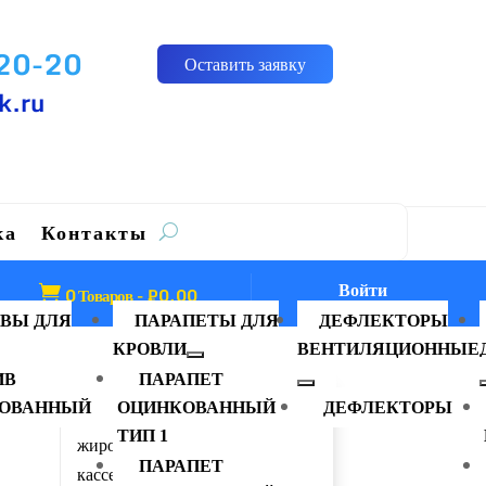
-20-20
Оставить заявку
k.ru
ка
Контакты
Войти

0 Товаров
-
₽
0.00
ВЫ ДЛЯ
ПАРАПЕТЫ ДЛЯ
ДЕФЛЕКТОРЫ
КРОВЛИ
ВЕНТИЛЯЦИОННЫЕ
ИВ
ПАРАПЕТ
ОВАННЫЙ
ОЦИНКОВАННЫЙ
ДЕФЛЕКТОРЫ
нный
Зонт вентиляционный с
ТИП 1
жироулавливающими
ПАРАПЕТ
кассетами Тип 4