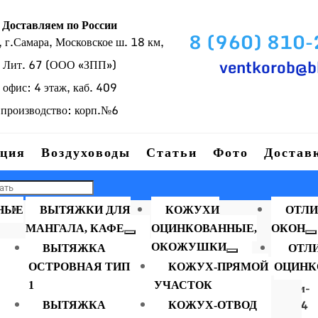
Доставляем по России
8 (960) 810
г.Самара, Московское ш. 18 км,
ventkorob@b
Лит. 67 (ООО «ЗПП»)
офис: 4 этаж, каб. 409
производство: корп.№6
ция
Воздуховоды
Статьи
Фото
Достав
НЫЕ
ВЫТЯЖКИ ДЛЯ
КОЖУХИ
ОТЛИ
МАНГАЛА, КАФЕ
ОЦИНКОВАННЫЕ,
ОКОН
ОКОЖУШКИ
ВЫТЯЖКА
ОТЛ
ОСТРОВНАЯ ТИП
КОЖУХ-ПРЯМОЙ
ОЦИНК
Зонт вытяжной присте
закрытый с фильтром-
1
УЧАСТОК
жироуловителем Тип4
ВЫТЯЖКА
КОЖУХ-ОТВОД