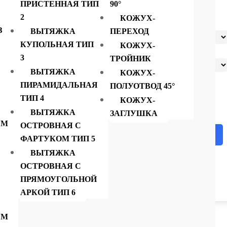
2500×800
ПРИСТЕННАЯ ТИП
90°
2
КОЖУХ-
З
ВЫТЯЖКА
ПЕРЕХОД
Металл
КУПОЛЬНАЯ ТИП
КОЖУХ-
3
ТРОЙНИК
Диаметр
ВЫТЯЖКА
КОЖУХ-
Очистить
врезки
ПИРАМИДАЛЬНАЯ
ПОЛУОТВОД 45°
Количество
ТИП 4
товара
КОЖУХ-
Зонт
вытяжной
ВЫТЯЖКА
ЗАГЛУШКА
пристенный
ЕМ
закрытый
ОСТРОВНАЯ С
с
В корзину
фильтром-
ФАРТУКОМ ТИП 5
жироуловителем
Тип4
ВЫТЯЖКА
2500x800
ОСТРОВНАЯ С
ПРЯМОУГОЛЬНОЙ
АРКОЙ ТИП 6
ЕМ