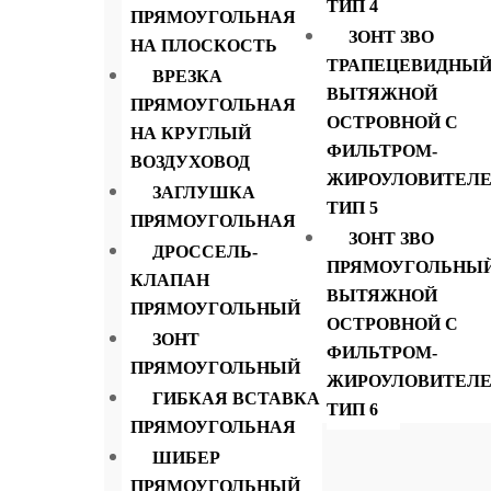
ТИП 4
ПРЯМОУГОЛЬНАЯ
ЗОНТ ЗВО
Характеристики
НА ПЛОСКОСТЬ
ТРАПЕЦЕВИДНЫ
Описание Зонты вытяжные и вытяжки
ВРЕЗКА
ВЫТЯЖНОЙ
ПРЯМОУГОЛЬНАЯ
ОСТРОВНОЙ С
Длина ………………………….2500 мм
НА КРУГЛЫЙ
ФИЛЬТРОМ-
ВОЗДУХОВОД
Глубина………………………..800 мм
ЖИРОУЛОВИТЕЛ
ЗАГЛУШКА
ТИП 5
ПРЯМОУГОЛЬНАЯ
Высота………………………...400 мм
ЗОНТ ЗВО
ДРОССЕЛЬ-
ПРЯМОУГОЛЬНЫ
Диаметр врезки………….......100, 120 125, 
КЛАПАН
ВЫТЯЖНОЙ
Мы являемся производителями зонтов для вы
ПРЯМОУГОЛЬНЫЙ
ОСТРОВНОЙ С
изготавливаем с 2-я и 3-я врезками. Врез
ЗОНТ
ФИЛЬТРОМ-
жироулавливающими фильтрами.
ПРЯМОУГОЛЬНЫЙ
ЖИРОУЛОВИТЕЛ
ГИБКАЯ ВСТАВКА
ТИП 6
ПРЯМОУГОЛЬНАЯ
ШИБЕР
ПРЯМОУГОЛЬНЫЙ