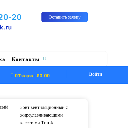
-20-20
Оставить заявку
k.ru
ка
Контакты
Войти

0 Товаров
-
₽
0.00
нный
Зонт вентиляционный с
жироулавливающими
кассетами Тип 4