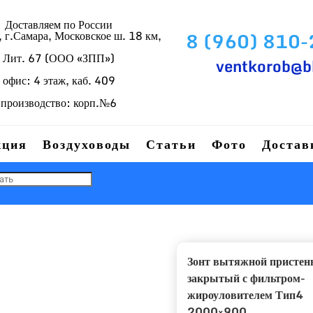
Доставляем по России
г.Самара, Московское ш. 18 км,
8 (960) 810
Лит. 67 (ООО «ЗПП»)
ventkorob@b
офис: 4 этаж, каб. 409
производство: корп.№6
кция
Воздуховоды
Статьи
Фото
Достав
Зонт вытяжной присте
закрытый с фильтром-
жироуловителем Тип4
2000×900