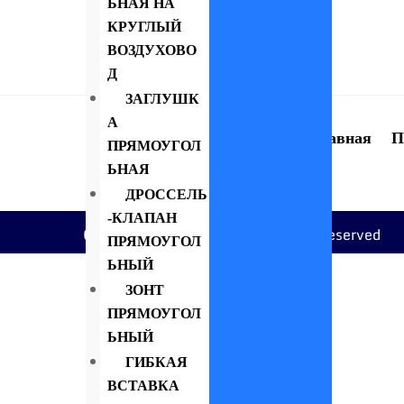
ЬНАЯ НА
КРУГЛЫЙ
ВОЗДУХОВО
Д
ЗАГЛУШК
А
Главная
П
ПРЯМОУГОЛ
ЬНАЯ
ДРОССЕЛЬ
-КЛАПАН
Copyright © 2022 Itour. All rights reserved
ПРЯМОУГОЛ
ЬНЫЙ
ЗОНТ
ПРЯМОУГОЛ
ЬНЫЙ
ГИБКАЯ
ВСТАВКА