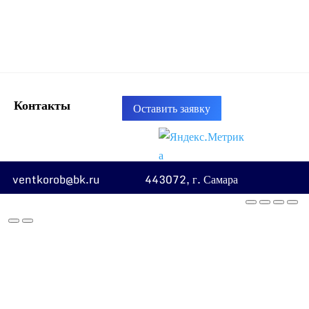
Контакты
Оставить заявку
ventkorob@bk.ru
443072, г. Самара