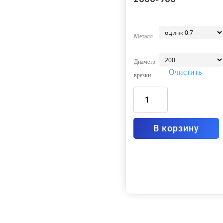
Металл
Диаметр
Очистить
врезки
Количество
товара
Зонт
вытяжной
пристенный
закрытый
с
В корзину
фильтром-
жироуловителем
Тип4
2000x900