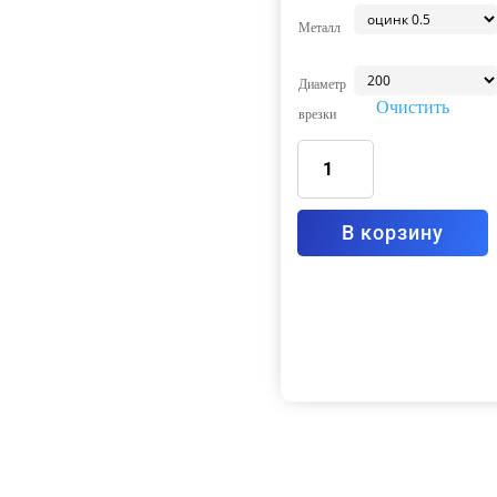
Металл
Диаметр
Очистить
врезки
Количество
товара
Зонт
вытяжной
пристенный
без
фильтра
В корзину
Тип2
1400x800