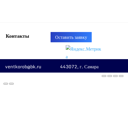
Контакты
Оставить заявку
ventkorob@bk.ru
443072, г. Самара