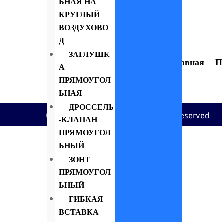
ЬНАЯ НА
КРУГЛЫЙ
ВОЗДУХОВО
Д
ЗАГЛУШК
Главная
П
А
ПРЯМОУГОЛ
ЬНАЯ
ДРОССЕЛЬ
Copyright © 2022 Itour. All rights reserved
-КЛАПАН
ПРЯМОУГОЛ
ЬНЫЙ
ЗОНТ
ПРЯМОУГОЛ
ЬНЫЙ
ГИБКАЯ
ВСТАВКА