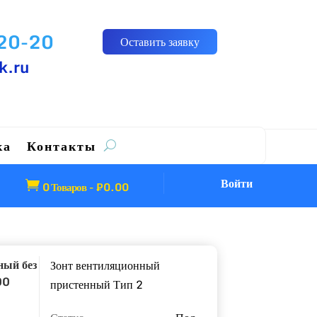
-20-20
Оставить заявку
k.ru
ка
Контакты
Войти

0 Товаров
-
₽
0.00
ный без
Зонт вентиляционный
00
пристенный Тип 2