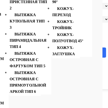
ПРИСТЕННАЯ ТИП
90°
Металл
2
КОЖУХ-
З
ВЫТЯЖКА
ПЕРЕХОД
Диаметр
КУПОЛЬНАЯ ТИП
КОЖУХ-
Очистить
врезки
3
ТРОЙНИК
Количество
ВЫТЯЖКА
КОЖУХ-
товара
Зонт
ПИРАМИДАЛЬНАЯ
ПОЛУОТВОД 45°
вытяжной
островной
ТИП 4
Тип1
КОЖУХ-
1900x900
В корзину
ВЫТЯЖКА
ЗАГЛУШКА
ЕМ
ОСТРОВНАЯ С
ФАРТУКОМ ТИП 5
ВЫТЯЖКА
ОСТРОВНАЯ С
ПРЯМОУГОЛЬНОЙ
АРКОЙ ТИП 6
ЕМ