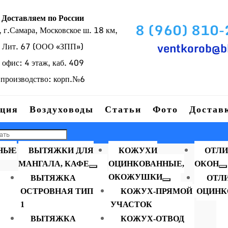
Доставляем по России
8 (960) 810
г.Самара, Московское ш. 18 км,
ventkorob@b
Лит. 67 (ООО «ЗПП»)
офис: 4 этаж, каб. 409
производство: корп.№6
ция
Воздуховоды
Статьи
Фото
Достав
НЫЕ
ВЫТЯЖКИ ДЛЯ
КОЖУХИ
ОТЛИ
МАНГАЛА, КАФЕ
ОЦИНКОВАННЫЕ,
ОКОН
ОКОЖУШКИ
ВЫТЯЖКА
ОТЛ
ОСТРОВНАЯ ТИП
КОЖУХ-ПРЯМОЙ
ОЦИНК
Зонт вытяжной островн
Тип1 1900×900
1
УЧАСТОК
ВЫТЯЖКА
КОЖУХ-ОТВОД