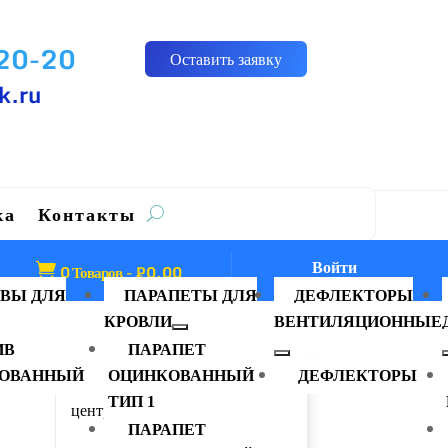
-20-20
Оставить заявку
k.ru
ка
Контакты
Войти

0 Товаров
-
₽
0.00
ВЫ ДЛЯ
ПАРАПЕТЫ ДЛЯ
ДЕФЛЕКТОРЫ
КРОВЛИ
ВЕНТИЛЯЦИОННЫЕ
ИВ
ПАРАПЕТ
ОВАННЫЙ
ОЦИНКОВАННЫЙ
ДЕФЛЕКТОРЫ
ой
Зонт вентиляционный
ТИП 1
центральный Тип 1
ПАРАПЕТ