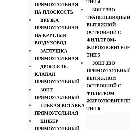
ТИП 4
Характеристики
ПРЯМОУГОЛЬНАЯ
ЗОНТ ЗВО
Описание Зонты вытяжные и вытяжки
НА ПЛОСКОСТЬ
ТРАПЕЦЕВИДНЫ
ВРЕЗКА
ВЫТЯЖНОЙ
Длина ………………………….1900 мм
ПРЯМОУГОЛЬНАЯ
ОСТРОВНОЙ С
НА КРУГЛЫЙ
Глубина………………………..900 мм
ФИЛЬТРОМ-
ВОЗДУХОВОД
ЖИРОУЛОВИТЕЛ
Высота………………………...1000 мм
ЗАГЛУШКА
ТИП 5
ПРЯМОУГОЛЬНАЯ
ЗОНТ ЗВО
Диаметр врезки………….......100, 120 125, 
ДРОССЕЛЬ-
ПРЯМОУГОЛЬНЫ
Мы являемся производителями зонтов для вы
КЛАПАН
ВЫТЯЖНОЙ
изготавливаем с 2-я и 3-я врезками. Врез
ПРЯМОУГОЛЬНЫЙ
ОСТРОВНОЙ С
жироулавливающими фильтрами.
ЗОНТ
ФИЛЬТРОМ-
ПРЯМОУГОЛЬНЫЙ
ЖИРОУЛОВИТЕЛ
ГИБКАЯ ВСТАВКА
ТИП 6
ПРЯМОУГОЛЬНАЯ
ШИБЕР
ПРЯМОУГОЛЬНЫЙ