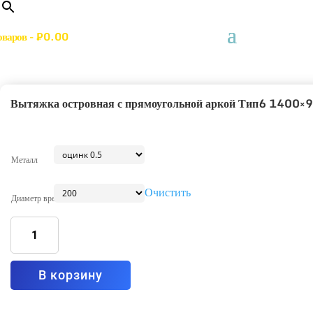
оваров
-
₽
0.00
Вытяжка островная с прямоугольной аркой Тип6 1400×
Металл
Очистить
Диаметр врезки
Количество
товара
Вытяжка
островная
с
прямоугольной
аркой
В корзину
Тип6
1400x900